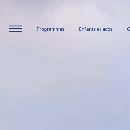
Christliches
Gruppen-
Programmes
Enfants et ados
G
und
Freizeithaus