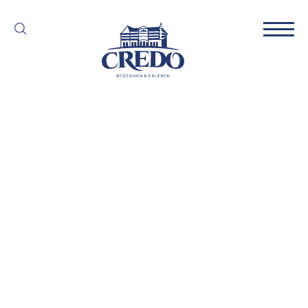
Ski-
und
Winterfreizeit