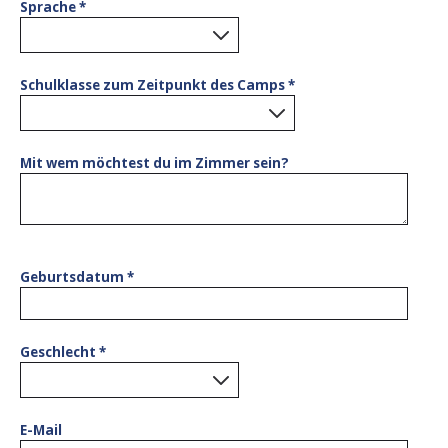
Sprache
*
0
results found.
Schulklasse zum Zeitpunkt des Camps
*
0
results found.
Mit wem möchtest du im Zimmer sein?
Geburtsdatum
*
Geschlecht
*
0
results found.
E-Mail