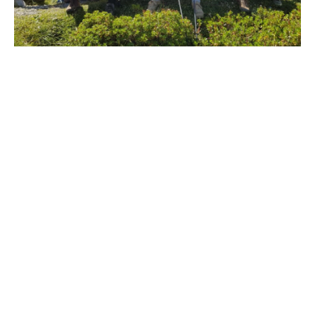
Was wir bieten:
150 Betten in 45 Doppel- und Mehrbettzimmern
Grosszügige Gruppenräume mit moderner
technischer Infrastruktur
Salon und Sonnenterrasse mit 24-Stunden
Selbstbedienungscafeteria und herrlicher Aussicht
Spiel- und Freizeitanlagen um das Haus, die sich
insbesondere für Kinder hervorragend eignen
Auf Anfrage: Durchführung von Ausflügen in die
Umgebung (z.B. Wander- und Biketouren,